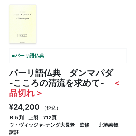
■パーリ語仏典
パーリ語仏典 ダンマパダ
-こころの清流を求めて-
＜
品切れ＞
¥24,200
（税込）
Ｂ５判 上製 712頁
ウ・ヴィッジャ-ナンダ大長老 監修 北嶋泰観
訳註