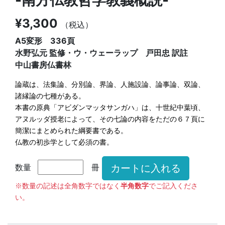
¥3,300
（税込）
A5変形 336頁
水野弘元 監修・ウ・ウェーラップ 戸田忠 訳註
中山書房仏書林
論蔵は、法集論、分別論、界論、人施設論、論事論、双論、
諸縁論の七種がある。
本書の原典「アビダンマッタサンガハ」は、十世紀中葉頃、
アヌルッダ授老によって、その七論の内容をただの６７頁に
簡潔にまとめられた綱要書である。
仏教の初歩学として必須の書。
数量
冊
※数量の記述は全角数字ではなく
半角数字
でご記入くださ
い。