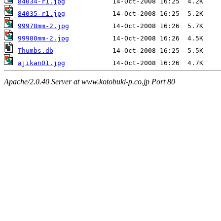
84034-r1.jpg
84035-r1.jpg
99978mm-2.jpg
99980mm-2.jpg
Thumbs.db
ajikan01.jpg
Apache/2.0.40 Server at www.kotobuki-p.co.jp Port 80