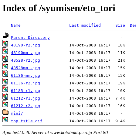
Index of /syumisen/eto_tori
Name
Last modified
Size
De
Parent Directory
48190-r2.jpg
48190mm-.jpg
48528-r2.jpg
48528mm-.jpg
61136-mm.jpg
61136-r2.jpg
61185-r1.jpg
61212-r1.jpg
61212-r2.jpg
mini/
top_title.gif
Apache/2.0.40 Server at www.kotobuki-p.co.jp Port 80